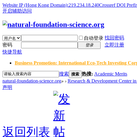
Website IP (Hong Kong Domain):219.234.18.240
Crossref DOI Prefi
开启辅助访问
找回密码
自动登录
密码
立即注册
登录
快捷导航
Business Promotion: International Eco-Tech Investing Corp
搜索
热搜:
Academic Merits
搜索
natural-foundation-science.org
»
›
Research & Development Center in 
声明
返回列表