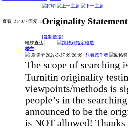
Originality State
查看:
214077
|
回复:
1
[复制链接]
电梯直达
楼主
发表于 2021-5-17 09:26:09
|
只看该作者
The scope of searching
Turnitin originality tes
viewpoints/methods is sig
people’s in the searchin
announced to be the orig
is NOT allowed! Thanks 