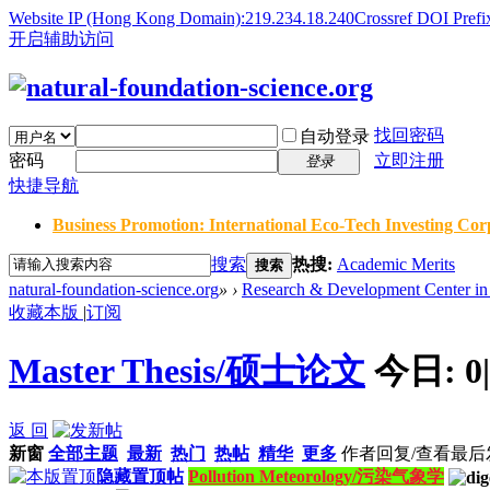
Website IP (Hong Kong Domain):219.234.18.240
Crossref DOI Prefi
开启辅助访问
找回密码
自动登录
密码
立即注册
登录
快捷导航
Business Promotion: International Eco-Tech Investing Corp
搜索
热搜:
Academic Merits
搜索
natural-foundation-science.org
»
›
Research & Development Center in 
收藏本版
|
订阅
Master Thesis/硕士论文
今日:
0
|
返 回
新窗
全部主题
最新
热门
热帖
精华
更多
作者
回复/查看
最后
隐藏置顶帖
Pollution Meteorology/污染气象学