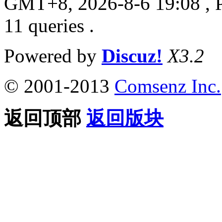
GMT+8, 2026-8-6 19:08
, 
11 queries .
Powered by
Discuz!
X3.2
© 2001-2013
Comsenz Inc.
返回顶部
返回版块