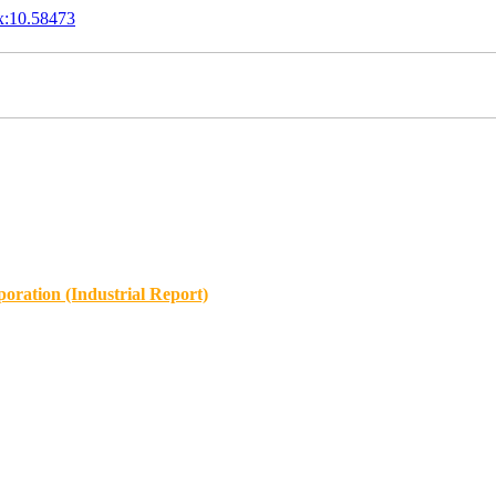
x:10.58473
oration (Industrial Report)