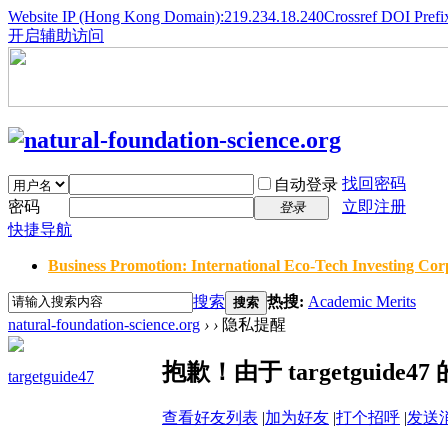
Website IP (Hong Kong Domain):219.234.18.240
Crossref DOI Prefi
开启辅助访问
找回密码
自动登录
密码
立即注册
登录
快捷导航
Business Promotion: International Eco-Tech Investing Corp
搜索
热搜:
Academic Merits
搜索
natural-foundation-science.org
›
›
隐私提醒
抱歉！由于 targetgui
targetguide47
查看好友列表
|
加为好友
|
打个招呼
|
发送