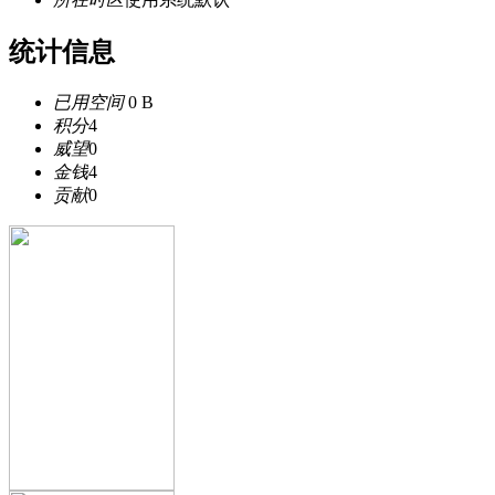
统计信息
已用空间
0 B
积分
4
威望
0
金钱
4
贡献
0