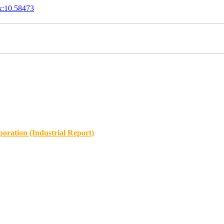
x:10.58473
oration (Industrial Report)