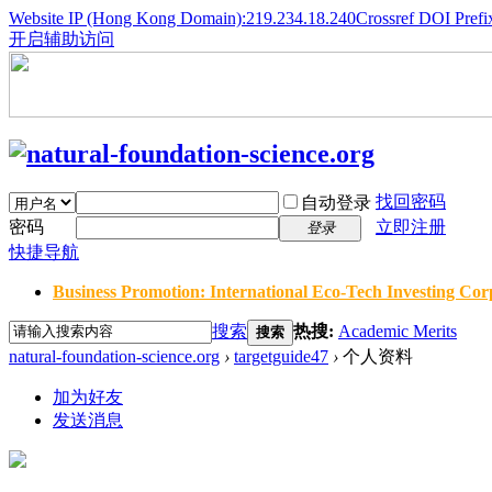
Website IP (Hong Kong Domain):219.234.18.240
Crossref DOI Prefi
开启辅助访问
找回密码
自动登录
密码
立即注册
登录
快捷导航
Business Promotion: International Eco-Tech Investing Corp
搜索
热搜:
Academic Merits
搜索
natural-foundation-science.org
›
targetguide47
›
个人资料
加为好友
发送消息