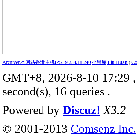
Archiver
|
本网站香港主机IP:219.234.18.240
|
小黑屋
|
Liu Huan
(
Co
GMT+8, 2026-8-10 17:29
,
second(s), 16 queries .
Powered by
Discuz!
X3.2
© 2001-2013
Comsenz Inc.