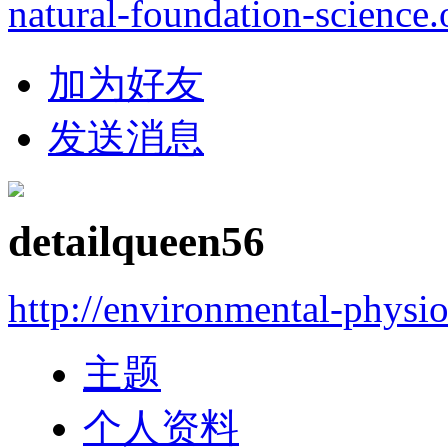
natural-foundation-science.
加为好友
发送消息
detailqueen56
http://environmental-physi
主题
个人资料