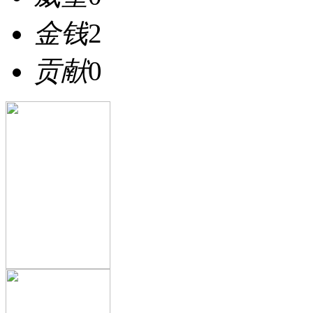
金钱
2
贡献
0