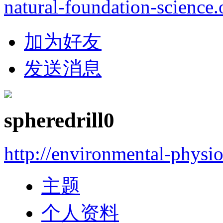
natural-foundation-science.
加为好友
发送消息
spheredrill0
http://environmental-physi
主题
个人资料