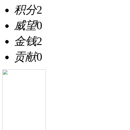
积分
2
威望
0
金钱
2
贡献
0