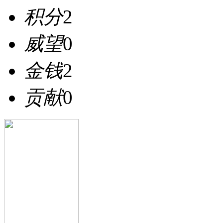
积分
2
威望
0
金钱
2
贡献
0