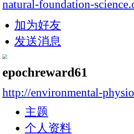
natural-foundation-science.
加为好友
发送消息
epochreward61
http://environmental-physi
主题
个人资料