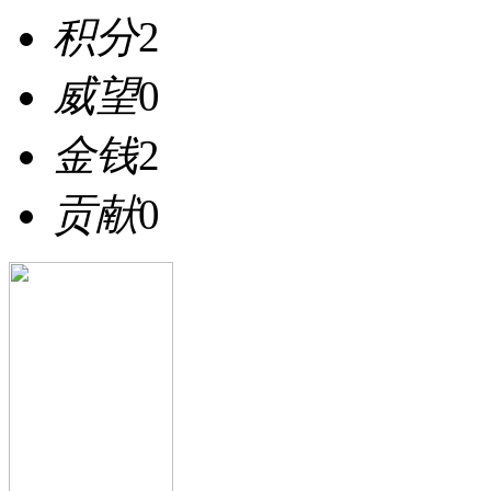
积分
2
威望
0
金钱
2
贡献
0