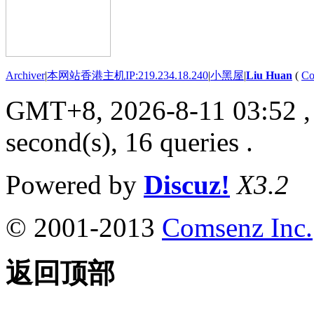
Archiver
|
本网站香港主机IP:219.234.18.240
|
小黑屋
|
Liu Huan
(
Co
GMT+8, 2026-8-11 03:52
,
second(s), 16 queries .
Powered by
Discuz!
X3.2
© 2001-2013
Comsenz Inc.
返回顶部