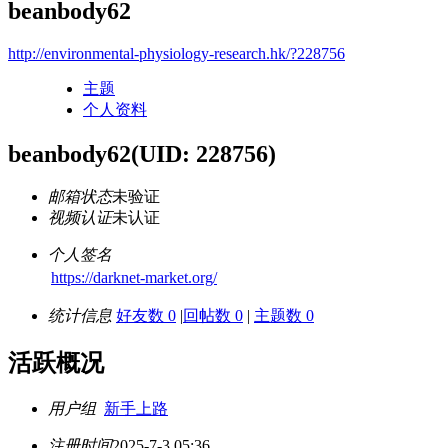
beanbody62
http://environmental-physiology-research.hk/?228756
主题
个人资料
beanbody62
(UID: 228756)
邮箱状态
未验证
视频认证
未认证
个人签名
https://darknet-market.org/
统计信息
好友数 0
|
回帖数 0
|
主题数 0
活跃概况
用户组
新手上路
注册时间
2025-7-3 05:36