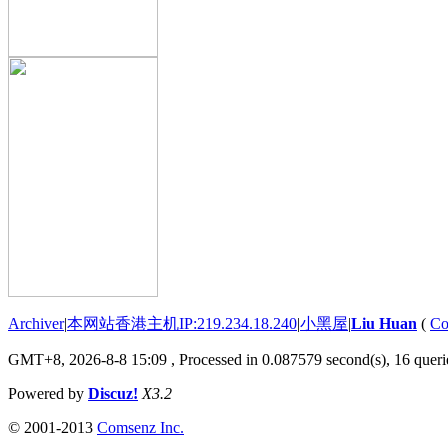
Archiver
|
本网站香港主机IP:219.234.18.240
|
小黑屋
|
Liu Huan
(
Co
GMT+8, 2026-8-8 15:09
, Processed in 0.087579 second(s), 16 querie
Powered by
Discuz!
X3.2
© 2001-2013
Comsenz Inc.