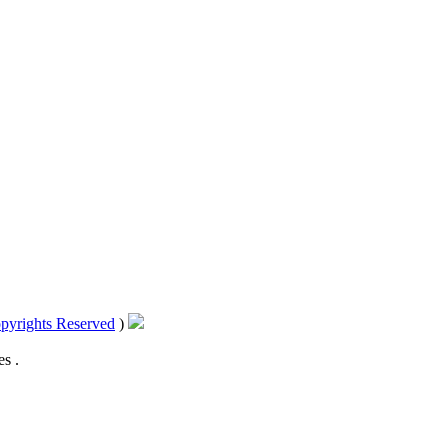
pyrights Reserved
)
s .