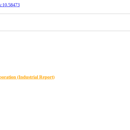
x:10.58473
oration (Industrial Report)