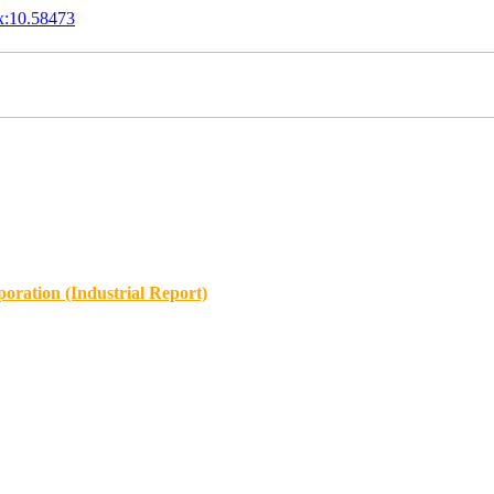
x:10.58473
oration (Industrial Report)