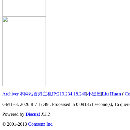
Archiver
|
本网站香港主机IP:219.234.18.240
|
小黑屋
|
Liu Huan
(
Co
GMT+8, 2026-8-7 17:49
, Processed in 0.091351 second(s), 16 querie
Powered by
Discuz!
X3.2
© 2001-2013
Comsenz Inc.