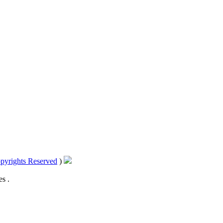
pyrights Reserved
)
s .