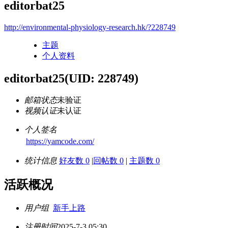
editorbat25
http://environmental-physiology-research.hk/?228749
主题
个人资料
editorbat25
(UID: 228749)
邮箱状态
未验证
视频认证
未认证
个人签名
https://yamcode.com/
统计信息
好友数 0
|
回帖数 0
|
主题数 0
活跃概况
用户组
新手上路
注册时间
2025-7-3 05:30