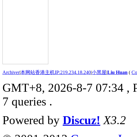
Archiver
|
本网站香港主机IP:219.234.18.240
|
小黑屋
|
Liu Huan
(
Co
GMT+8, 2026-8-7 07:34
, 
7 queries .
Powered by
Discuz!
X3.2