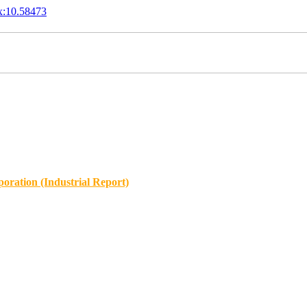
x:10.58473
oration (Industrial Report)