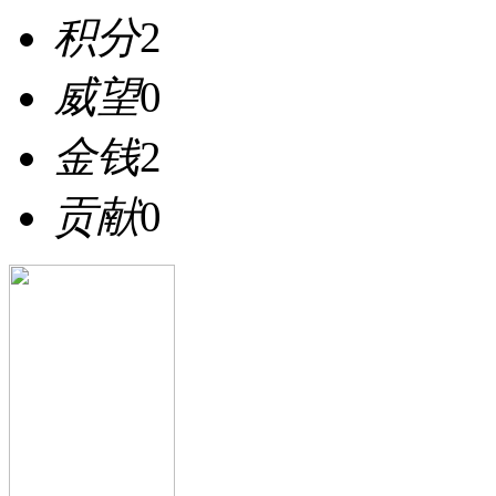
积分
2
威望
0
金钱
2
贡献
0