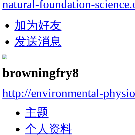
natural-foundation-science.
加为好友
发送消息
browningfry8
http://environmental-physi
主题
个人资料