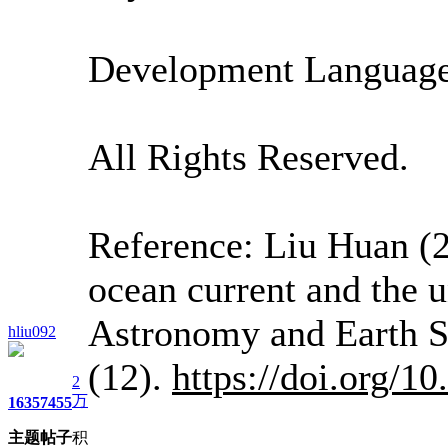
Development Language
All Rights Reserved.
Reference: Liu Huan (2
ocean current and the 
Astronomy and Earth S
hliu092
(12).
https://doi.org/
10
2
万
1635
7455
主题
帖子
积