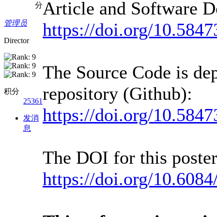
Article and Software 
分
管理员
https://doi.org/
10.5847
Director
The Source Code is depo
repository (Github):
积分
25361
https://doi.org/10.58
发消
息
The DOI for this poster
https://doi.org/10.608