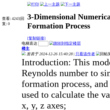
3-Dimensional Numerica
查看:
4243
|
回
Formation Process
复:
0
[复制链接]
电梯直达
楼主
发表于 2024-12-26 15:40:28
|
只看该作者
Introduction: This mode
Reynolds number to sim
formation process, and
used to calculate the va
x, y, z axes;