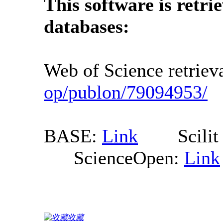
This software is retri
databases:
Web of Science retrie
op/publon/79094953/
BASE:
Link
Scilit d
ScienceOpen:
Link
收藏