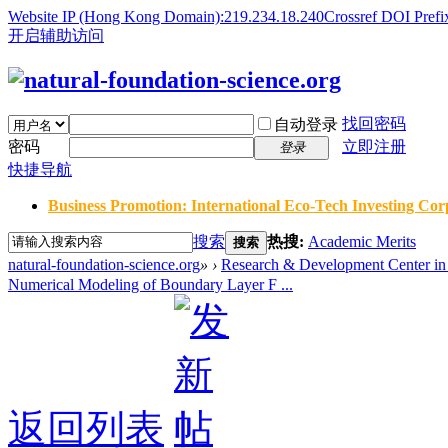
Website IP (Hong Kong Domain):219.234.18.240
Crossref DOI Prefi
开启辅助访问
找回密码
自动登录
密码
立即注册
登录
快捷导航
Business Promotion: International Eco-Tech Investing Corp
搜索
热搜:
Academic Merits
搜索
natural-foundation-science.org
»
›
Research & Development Center in 
Numerical Modeling of Boundary Layer F ...
返回列表