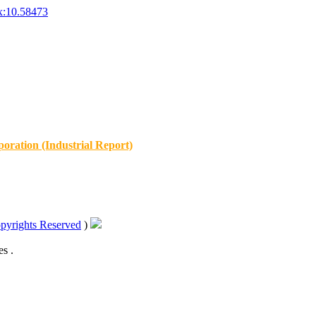
x:10.58473
oration (Industrial Report)
pyrights Reserved
)
s .