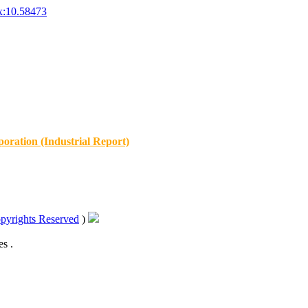
x:10.58473
oration (Industrial Report)
pyrights Reserved
)
s .