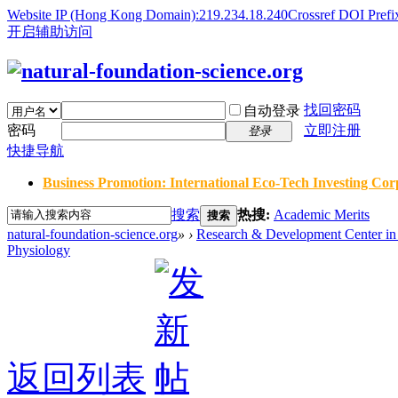
Website IP (Hong Kong Domain):219.234.18.240
Crossref DOI Prefi
开启辅助访问
找回密码
自动登录
密码
立即注册
登录
快捷导航
Business Promotion: International Eco-Tech Investing Corp
搜索
热搜:
Academic Merits
搜索
natural-foundation-science.org
»
›
Research & Development Center in 
Physiology
返回列表