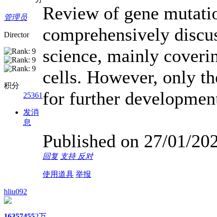
Review of gene mutation
管理员
comprehensively discus
Director
science, mainly coveri
cells. However, only th
积分
for further developmen
25361
发消
息
Published on 27/01/2021
回复
支持
反对
使用道具
举报
hliu092
1635
7455
2万