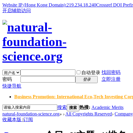
Website IP (Hong Kong Domain):219.234.18.240
Crossref DOI Prefi
开启辅助访问
找回密码
自动登录
密码
立即注册
登录
快捷导航
Business Promotion: International Eco-Tech Investing Corp
搜索
热搜:
Academic Merits
搜索
natural-foundation-science.org
»
›
All Copyrights Reserved
›
Company
收藏本版
|
订阅