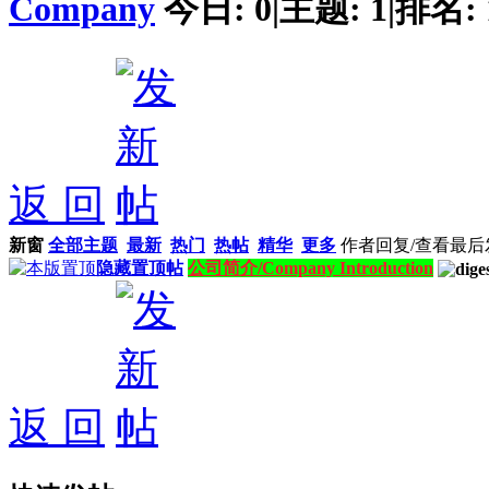
Company
今日:
0
|
主题:
1
|
排名:
返 回
新窗
全部主题
最新
热门
热帖
精华
更多
作者
回复/查看
最后
隐藏置顶帖
公司简介/Company Introduction
返 回