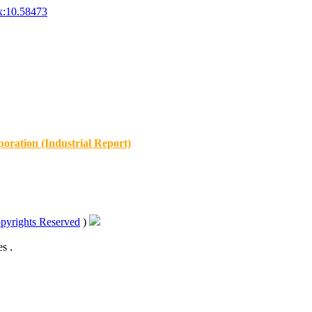
x:10.58473
oration (Industrial Report)
pyrights Reserved
)
s .