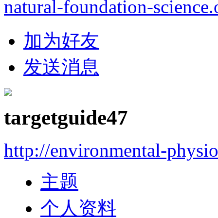
natural-foundation-science.
加为好友
发送消息
targetguide47
http://environmental-physi
主题
个人资料