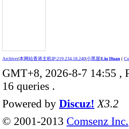
Archiver
|
本网站香港主机IP:219.234.18.240
|
小黑屋
|
Liu Huan
(
Co
GMT+8, 2026-8-7 14:55
, 
16 queries .
Powered by
Discuz!
X3.2
© 2001-2013
Comsenz Inc.