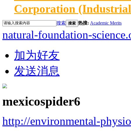
Corporation (Industria
搜索
热搜:
Academic Merits
搜索
natural-foundation-science.
加为好友
发送消息
mexicospider6
http://environmental-physi